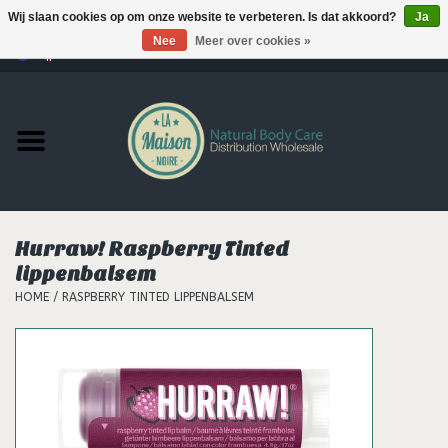
Wij slaan cookies op om onze website te verbeteren. Is dat akkoord?
Ja
Nee
Meer over cookies »
0 Artikelen - €--,--
Home
Producten
MERKEN
Hurraw! Raspberry Tinted
Support
lippenbalsem
HOME
/
RASPBERRY TINTED LIPPENBALSEM
Hair
Nieuws