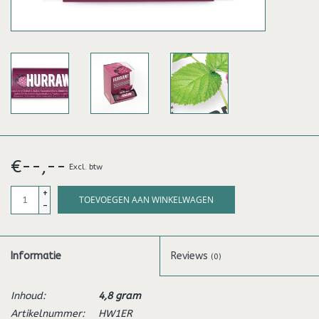
€--,--
Excl. btw
+
TOEVOEGEN AAN WINKELWAGEN
-
Informatie
Reviews
(0)
Inhoud:
4,8 gram
Artikelnummer:
HW1ER