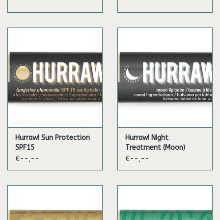
tapioca), aroma, tocoferol, Daucus carota sativa (wortel)
wortelextract, citroenzuur (citrus)
* gecertificeerd biologisch ingrediënt 73% biologisch 15% wild
gekweekt 100% natuurlijk
Hurraw Balm is biologisch gecertificeerd door het Montana
Department of Agriculture
Hurraw! Sun Protection
Hurraw! Night
SPF15
Treatment (Moon)
€--,--
€--,--