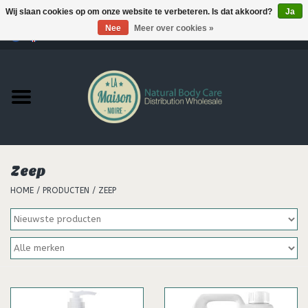
Wij slaan cookies op om onze website te verbeteren. Is dat akkoord?
Ja
Nee
Meer over cookies »
0 Artikelen - €--,--
Home
Producten
MERKEN
Zeep
Support
HOME
/
PRODUCTEN
/
ZEEP
Hair
Nieuws