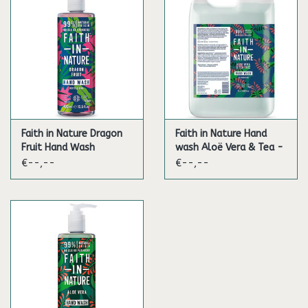
Faith in Nature Dragon
Faith in Nature Hand
Fruit Hand Wash
wash Aloë Vera & Tea -
5L
€--,--
€--,--