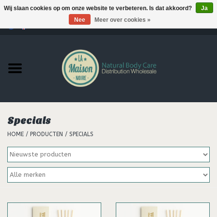
Wij slaan cookies op om onze website te verbeteren. Is dat akkoord?
Ja
Nee
Meer over cookies »
0 Artikelen - €--,--
Home
Producten
MERKEN
Specials
Support
HOME
/
PRODUCTEN
/
SPECIALS
Hair
Nieuws