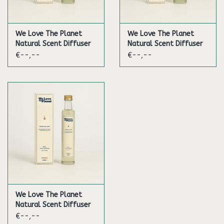
We Love The Planet
We Love The Planet
Natural Scent Diffuser
Natural Scent Diffuser
Refill 250 ml Spiritual
250 ml Spiritual Spa
€--,--
€--,--
Spa
We Love The Planet
Natural Scent Diffuser
100 ml Spiritual Spa
€--,--