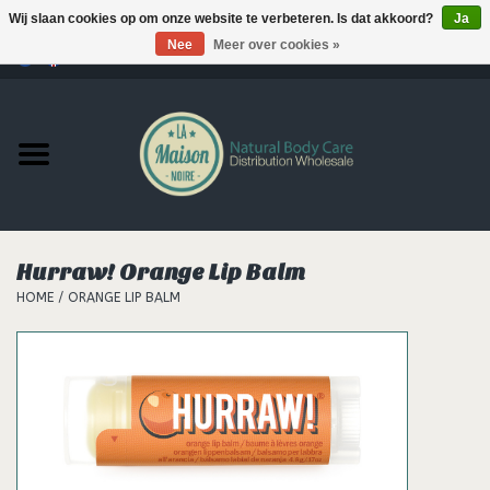
Wij slaan cookies op om onze website te verbeteren. Is dat akkoord?
Ja
Nee
Meer over cookies »
0 Artikelen - €--,--
Home
Producten
MERKEN
Hurraw! Orange Lip Balm
Support
HOME
/
ORANGE LIP BALM
Hair
Nieuws