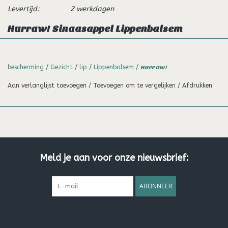
Levertijd:
2 werkdagen
Hurraw! Sinaasappel Lippenbalsem
Supersappige, zongerijpte sinaasappels is waar het bij deze
balsem om gaat.
bescherming
/
Gezicht
/
lip
/
Lippenbalsem
/
Hurraw!
Over zonnig gesproken… In een veeg laat onze romige Orange
Aan verlanglijst toevoegen
/
Toevoegen om te vergelijken
/
Afdrukken
balsem je glimlachen. We gebruiken niet één maar twee
soorten verse, koudgeperste sinaasappelschil olie wat deze
balsem de bom maakt.
Ingrediënten:
Prunus amygdalus dulcis (zoete amandel) olie, ‡
Meld je aan voor onze nieuwsbrief:
Euphorbia cerifera (candelilla) was, *Cocos nucifera (kokos)
olie, * Simmondsia chinensis (jojoba) olie, * Theobroma cacao
ABONNEER
(cacao) zaad boter, * Ricinus communis (castor) zaad olie, Olea
europaea (olijf) fruit olie, Citrus sinensis (oranje) schilolie,
Tocoferolen (zonnebloem)