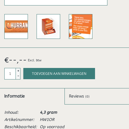
€--,--
Excl. btw
+
TOEVOEGEN AAN WINKELWAGEN
-
Informatie
Reviews
(0)
Inhoud:
4,3 gram
Artikelnummer:
HW1OR
Beschikbaarheid:
Op voorraad