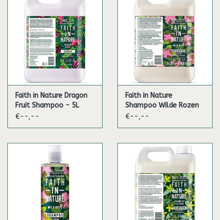
Faith in Nature Dragon
Faith in Nature
Fruit Shampoo - 5L
Shampoo Wilde Rozen
- 5L
€--,--
€--,--