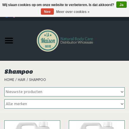
Wij slaan cookies op om onze website te verbeteren. Is dat akkoord?
Ja
Nee
Meer over cookies »
0 Artikelen - €--,--
Home
Producten
MERKEN
Shampoo
Support
HOME
/
HAIR
/
SHAMPOO
Hair
Nieuws