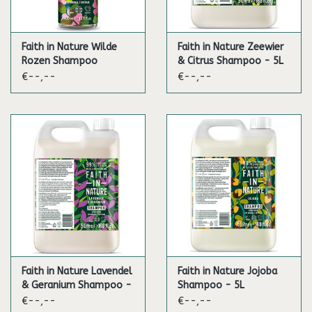
Faith in Nature Wilde
Faith in Nature Zeewier
Rozen Shampoo
& Citrus Shampoo - 5L
€--,--
€--,--
Faith in Nature Lavendel
Faith in Nature Jojoba
& Geranium Shampoo -
Shampoo - 5L
5L
€--,--
€--,--