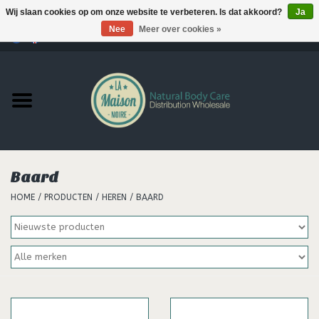
Wij slaan cookies op om onze website te verbeteren. Is dat akkoord?
Ja
Nee
Meer over cookies »
0 Artikelen - €--,--
Home
Producten
MERKEN
Baard
Support
HOME
/
PRODUCTEN
/
HEREN
/
BAARD
Hair
Nieuws