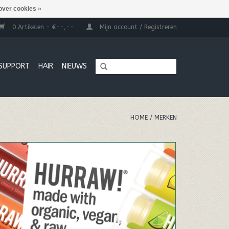
over cookies »
0 Artikelen - €--,--
Mijn account / Registreren
SUPPORT
HAIR
NIEUWS
HOME
/
MERKEN