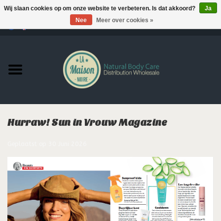
Wij slaan cookies op om onze website te verbeteren. Is dat akkoord?
Ja
Nee
Meer over cookies »
0 Artikelen - €--,--
Home
Producten
MERKEN
Hurraw! Sun in Vrouw Magazine
Support
Geplaatst op
30 Juni 2026
Hair
Nieuws