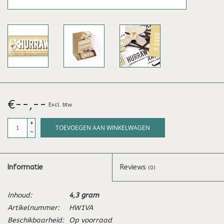
€--,--
Excl. btw
+
TOEVOEGEN AAN WINKELWAGEN
-
Informatie
Reviews
(0)
Inhoud:
4,3 gram
Artikelnummer:
HW1VA
Beschikbaarheid:
Op voorraad