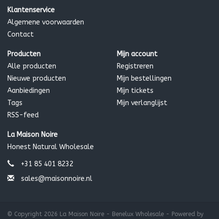
krachten manifesteren zich in iemands geest- en
Klantenservice
lichaamskenmerken.
Algemene voorwaarden
Contact
Producten
Mijn account
Ingrediënten:
*Sesamum indicum (sesam) olie, *Cocos nucifera
Alle producten
Registreren
(kokos) olie, ‡ Euphorbia cerifera (candelilla) was, *Theobroma
Nieuwe producten
Mijn bestellingen
cacao (cacao) zaad boter, *Ricinus communis (castor) zaad
Aanbiedingen
Mijn tickets
olie, Elettaria cardamomum (kardemom) zaad olie, Rosa
Tags
Mijn verlanglijst
damascena (roos) bloem olie, organische aroma, *Ashwaganda
RSS-feed
(Ashwaganda) wortel poeder, Tocoferolen (zonnebloem)
La Maison Noire
* biologisch & koudgeperst ‡ wildcrafted
Honest Natural Wholesale
+31 85 401 8232
sales@maisonnoire.nl
© Copyright 2026 La Maison Noire - Benelux Wholesale - Powered by