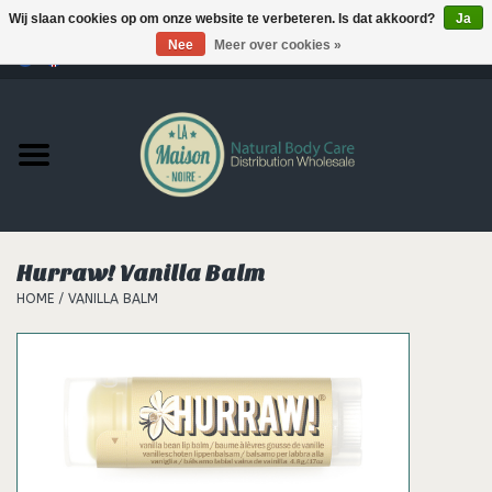
Wij slaan cookies op om onze website te verbeteren. Is dat akkoord?
Ja
Nee
Meer over cookies »
0 Artikelen - €--,--
Home
Producten
MERKEN
Hurraw! Vanilla Balm
Support
HOME
/
VANILLA BALM
Hair
Nieuws