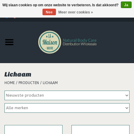
Wij slaan cookies op om onze website te verbeteren. Is dat akkoord?
Ja
Nee
Meer over cookies »
0 Artikelen - €--,--
Home
Producten
MERKEN
Lichaam
Support
HOME
/
PRODUCTEN
/
LICHAAM
Hair
Nieuws