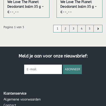
We Love The Planet
We Love The Planet
Deodorant balm 35 g -
Deodorant balm 35 g -
Sweet Rose (Vegan)
Fresh Citrus (Vegan)
€--,--
€--,--
Pagina 1 van 5
1
2
3
4
5
Meld je aan voor onze nieuwsbrief:
ABONNEER
Klantenservice
Algemene voorwaarden
Contact