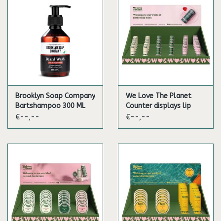
Brooklyn Soap Company
We Love The Planet
Bartshampoo 300 ML
Counter displays lip
balms
€--,--
€--,--