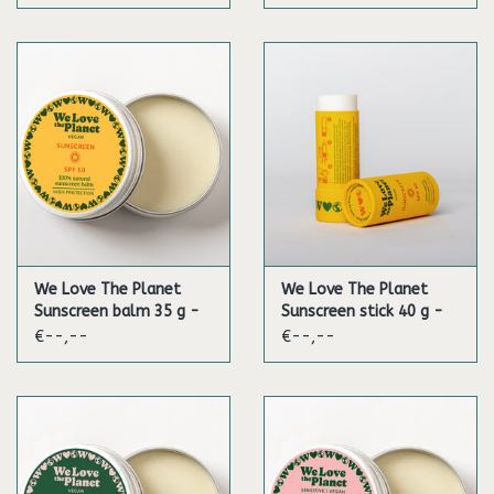
We Love The Planet
We Love The Planet
Sunscreen balm 35 g -
Sunscreen stick 40 g -
SPF 50 (Vegan)
SPF 50 (Vegan)
€--,--
€--,--