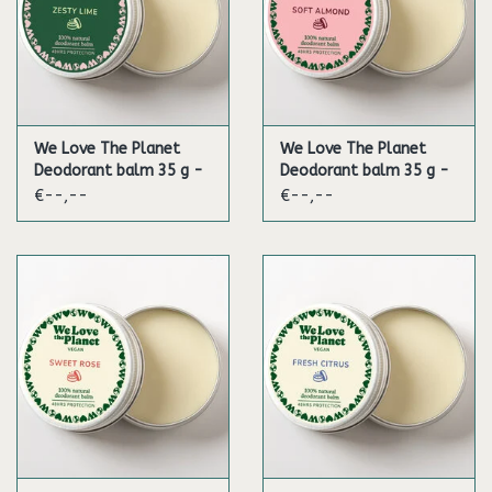
We Love The Planet
We Love The Planet
Deodorant balm 35 g -
Deodorant balm 35 g -
Zesty Lime (Vegan)
Soft Almond (Vegan)
€--,--
€--,--
(Sensitive)