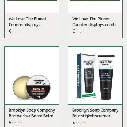
We Love The Planet
We Love The Planet
Counter displays
Counter displays combi
deodorant balm
sticks & balms
€--,--
€--,--
sunscreen
Brooklyn Soap Company
Brooklyn Soap Company
Bartwachs/ Beard Balm
Feuchtigkeitscreme/
Daily Moisturizer
€--,--
€--,--