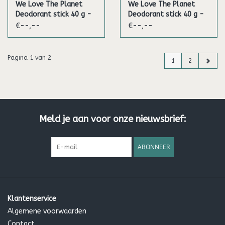
We Love The Planet
We Love The Planet
Deodorant stick 40 g -
Deodorant stick 40 g -
Sweet Rose
Fresh Citrus
€--,--
€--,--
Pagina 1 van 2
1
2
Meld je aan voor onze nieuwsbrief:
ABONNEER
Klantenservice
Algemene voorwaarden
Contact