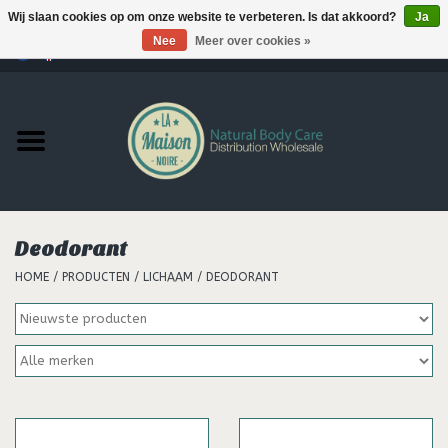
Wij slaan cookies op om onze website te verbeteren. Is dat akkoord?
Ja
Nee
Meer over cookies »
0 Artikelen - €--,--
Home
Producten
MERKEN
Deodorant
Support
HOME
/
PRODUCTEN
/
LICHAAM
/
DEODORANT
Hair
Nieuws