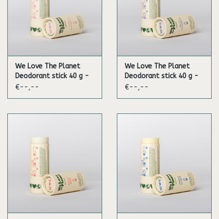
We Love The Planet
We Love The Planet
Deodorant stick 40 g -
Deodorant stick 40 g -
Chic Magnolia
Wild Lavender
€--,--
€--,--