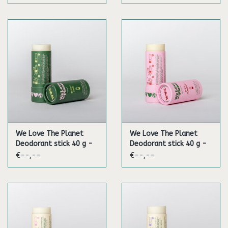
We Love The Planet
We Love The Planet
Deodorant stick 40 g -
Deodorant stick 40 g -
Zesty Lime (Vegan)
Soft Almond (Sensitive)
€--,--
€--,--