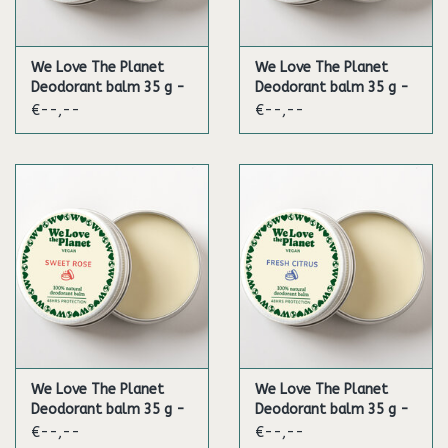
We Love The Planet
We Love The Planet
Deodorant balm 35 g -
Deodorant balm 35 g -
Zesty Lime (Vegan)
Soft Almond (Vegan)
€--,--
€--,--
(Sensitive)
We Love The Planet
We Love The Planet
Deodorant balm 35 g -
Deodorant balm 35 g -
Sweet Rose (Vegan)
Fresh Citrus (Vegan)
€--,--
€--,--