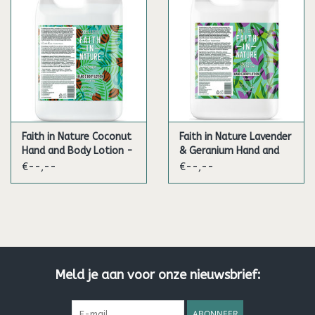
Faith in Nature Coconut
Faith in Nature Lavender
Hand and Body Lotion -
& Geranium Hand and
5L
Body Lotion - 5L
€--,--
€--,--
Meld je aan voor onze nieuwsbrief:
ABONNEER