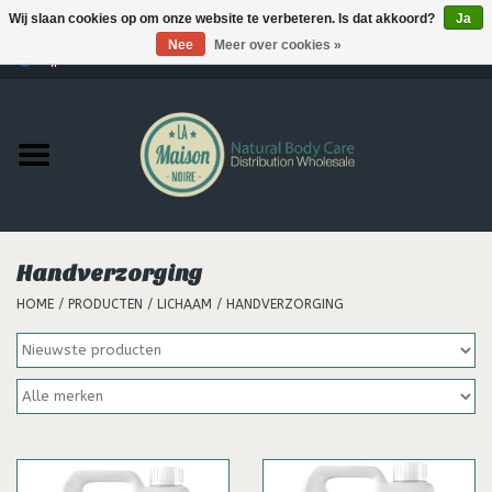
Wij slaan cookies op om onze website te verbeteren. Is dat akkoord?
Ja
Nee
Meer over cookies »
0 Artikelen - €--,--
Home
Producten
MERKEN
Handverzorging
Support
HOME
/
PRODUCTEN
/
LICHAAM
/
HANDVERZORGING
Hair
Nieuws