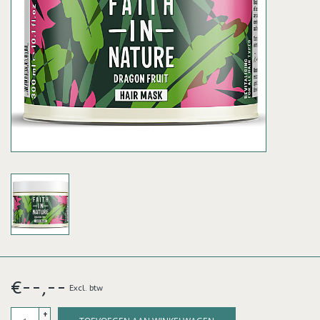
€--,--
Excl. btw
+