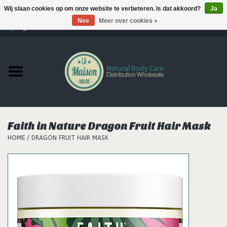
Wij slaan cookies op om onze website te verbeteren. Is dat akkoord?
Ja
Nee
Meer over cookies »
0 Artikelen - €--,--
Home
Producten
MERKEN
Faith in Nature Dragon Fruit Hair Mask
Support
HOME
/
DRAGON FRUIT HAIR MASK
Hair
Nieuws