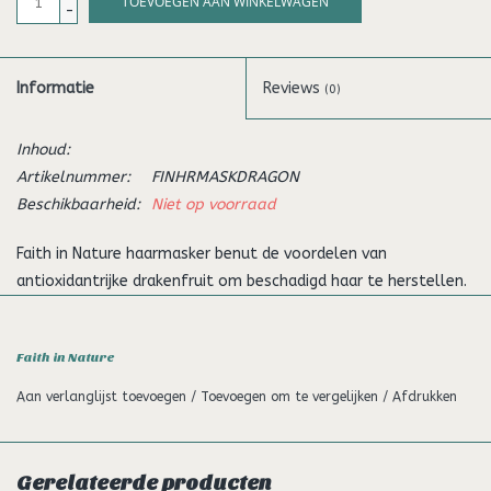
TOEVOEGEN AAN WINKELWAGEN
-
Informatie
Reviews
(0)
Inhoud:
Artikelnummer:
FINHRMASKDRAGON
Beschikbaarheid:
Niet op voorraad
Faith in Nature haarmasker benut de voordelen van
antioxidantrijke drakenfruit om beschadigd haar te herstellen.
Deze revitaliserende haarbehandeling is ideaal voor het
herstellen van beschadigd haar in zijn oude glorie, waardoor
Faith in Nature
het gevoed wordt op natuurlijke wijze en bruist van tropische
aroma's.
Aan verlanglijst toevoegen
/
Toevoegen om te vergelijken
/
Afdrukken
Vegan haarmasker voor alle haartypes
Vrij van parabenen en sulfaten
Gemaakt met 100% natuurlijke geur & essentiële oliën
Gerelateerde producten