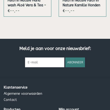
Faith in Nature Hand
Faith in Nature Faith in
wash Aloë Vera & Tea -
Nature Kamille Honden
5L
Shampoo - 5L
€--,--
€--,--
Meld je aan voor onze nieuwsbrief:
ABONNEER
Klantenservice
Algemene voorwaarden
Contact
Producten
Mijn account