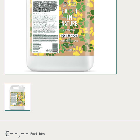
€--,--
Excl. btw