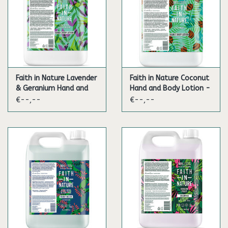
Faith in Nature Lavender
Faith in Nature Coconut
& Geranium Hand and
Hand and Body Lotion -
Body Lotion - 5L
5L
€--,--
€--,--