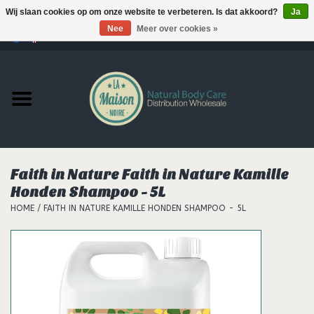
Wij slaan cookies op om onze website te verbeteren. Is dat akkoord?
Ja
Nee
Meer over cookies »
0 Artikelen - €--,--
Home
Producten
MERKEN
Faith in Nature Faith in Nature Kamille
Support
Honden Shampoo - 5L
HOME
/
FAITH IN NATURE KAMILLE HONDEN SHAMPOO - 5L
Hair
Nieuws