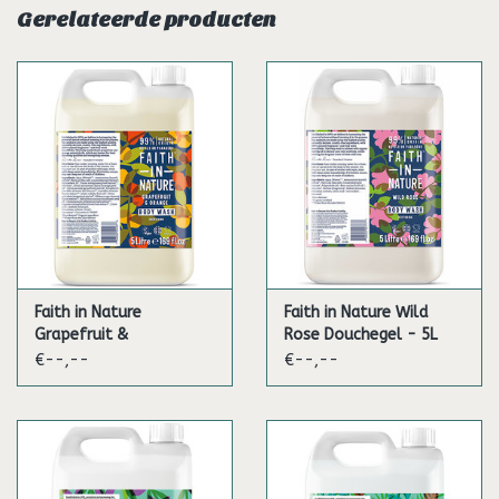
Gerelateerde producten
Faith in Nature
Faith in Nature Wild
Grapefruit &
Rose Douchegel - 5L
Sinaasappel Bad-en
€--,--
€--,--
Douchegel 5L