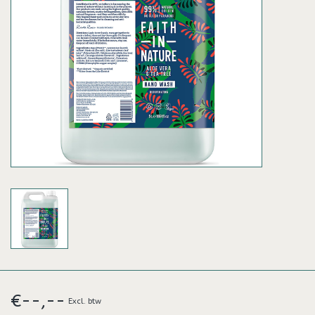
€--,--
Excl. btw