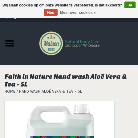
Wij slaan cookies op om onze website te verbeteren. Is dat akkoord?
Ja
Nee
Meer over cookies »
0 Artikelen - €--,--
Home
Producten
MERKEN
Faith in Nature Hand wash Aloë Vera &
Support
Tea - 5L
HOME
/
HAND WASH ALOË VERA & TEA - 5L
Hair
Nieuws