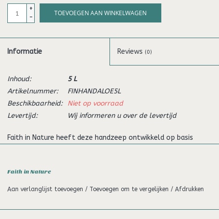
+
TOEVOEGEN AAN WINKELWAGEN
-
Informatie
Reviews
(0)
Inhoud:
5 L
Artikelnummer:
FINHANDALOE5L
Beschikbaarheid:
Niet op voorraad
Levertijd:
Wij informeren u over de levertijd
Faith in Nature heeft deze handzeep ontwikkeld op basis
van aloë vera en tea tree. De essentiële oliën van beide
ingrediënten staanbekend omwille van hun natuurlijke
Faith in Nature
antibacteriële, antiseptische en antischimmel eigenschappen.
Aloë vera bevat daarnaast ook tal van enzymen en
Aan verlanglijst toevoegen
/
Toevoegen om te vergelijken
/
Afdrukken
aminozuren. De huid wordt grondig gereinigd zonder het uit te
drogen.