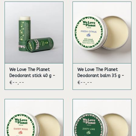
We Love The Planet
We Love The Planet
Deodorant stick 40 g -
Deodorant balm 35 g -
Zesty Lime (Vegan)
Fresh Citrus (Vegan)
€--,--
€--,--