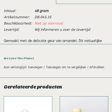
Inhoud:
48 gram
Artikelnummer:
DB.045.35
Beschikbaarheid:
Niet op voorraad
Levertijd:
Wij informeren u over de levertijd
Gemaakt met de delicate geur van amandel. Dit natuurlijke
deodorant is geformuleerd voor de meest gevoelige huid.
Ons natuurlijke Deodorant Balm – Soft Almond bestaat uit
We Love The Planet
100% natuurlijke ingrediënten. Onze deodorant is Vegan en vrij
Aan verlanglijst toevoegen
/
Toevoegen om te vergelijken
/
Afdrukken
van onnodige toevoegingen zoals aluminiumzouten. Wel zo
fijn toch, een deodorant zonder ‘rommel’?! Vinden wij ook,
aangezien wij zelf de grootste fans zijn!
Gerelateerde producten
Waarom in een blikje? Omdat blik in Nederland een
recyclingpercentage heeft van boven de 95%!
Zea Mays Starch, Butyrospermum Parkii Butter, Caprylic/Capric
Triglyceride, Cetyl Esters, Brassica Campestris Seed Oil*,