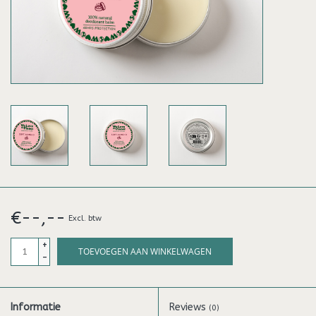
€--,--
Excl. btw
+
TOEVOEGEN AAN WINKELWAGEN
-
Informatie
Reviews
(0)