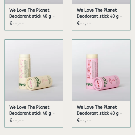
We Love The Planet
We Love The Planet
Deodorant stick 40 g -
Deodorant stick 40 g -
Sweet Rose
Wild Lavender
€--,--
€--,--
We Love The Planet
We Love The Planet
Deodorant stick 40 g -
Deodorant stick 40 g -
Chic Magnolia
Soft Almond (Sensitive)
€--,--
€--,--