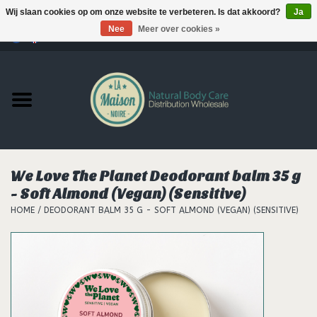
Wij slaan cookies op om onze website te verbeteren. Is dat akkoord?
Ja
Nee
Meer over cookies »
0 Artikelen - €--,--
Home
Producten
MERKEN
We Love The Planet Deodorant balm 35 g
Support
- Soft Almond (Vegan) (Sensitive)
HOME
/
DEODORANT BALM 35 G - SOFT ALMOND (VEGAN) (SENSITIVE)
Hair
Nieuws