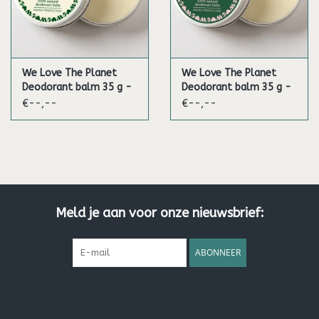
We Love The Planet
We Love The Planet
Deodorant balm 35 g -
Deodorant balm 35 g -
Sweet Rose (Vegan)
Zesty Lime (Vegan)
€--,--
€--,--
Meld je aan voor onze nieuwsbrief:
ABONNEER