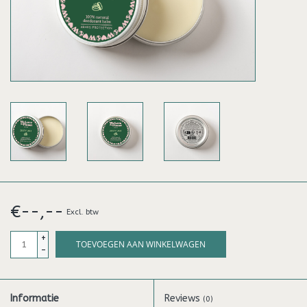
€--,--
Excl. btw
+
TOEVOEGEN AAN WINKELWAGEN
-
Informatie
Reviews
(0)