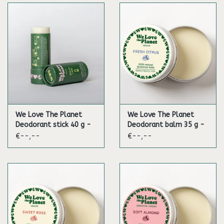
We Love The Planet
We Love The Planet
Deodorant stick 40 g -
Deodorant balm 35 g -
Zesty Lime (Vegan)
Fresh Citrus (Vegan)
€--,--
€--,--