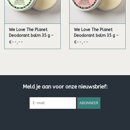
We Love The Planet
We Love The Planet
Deodorant balm 35 g -
Deodorant balm 35 g -
Sweet Rose (Vegan)
Soft Almond (Vegan)
€--,--
€--,--
(Sensitive)
Meld je aan voor onze nieuwsbrief:
ABONNEER