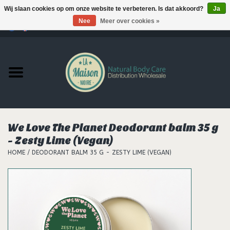
Wij slaan cookies op om onze website te verbeteren. Is dat akkoord?
Ja
Nee
Meer over cookies »
0 Artikelen - €--,--
Home
Producten
MERKEN
We Love The Planet Deodorant balm 35 g
Support
- Zesty Lime (Vegan)
HOME
/
DEODORANT BALM 35 G - ZESTY LIME (VEGAN)
Hair
Nieuws