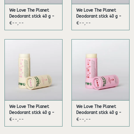
We Love The Planet
We Love The Planet
Deodorant stick 40 g -
Deodorant stick 40 g -
Sweet Rose
Wild Lavender
€--,--
€--,--
We Love The Planet
We Love The Planet
Deodorant stick 40 g -
Deodorant stick 40 g -
Chic Magnolia
Soft Almond (Sensitive)
€--,--
€--,--