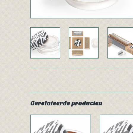
Gerelateerde producten
Hurraw Bronze Aura Accent
Hurraw Copper 
Balsem
Bals