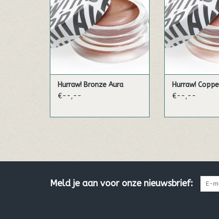
Hurraw, het merk dat bekend
Hurraw, het mer
staat om zijn lippenbalsems,
staat om zijn l
heeft de vegan Aura
heeft de ve
Illuminating Balms ontwikkeld.
Illuminating Bal
Een crèmekleurige textuur, die
Een crèmekleurig
verzorging en make-up in één
verzorging en m
enkel gebaar combineren.
enkel gebaar 
TOEVOEGEN AAN WINKELWAGEN
TOEVOEGEN AAN
Hurraw! Bronze Aura
Hurraw! Coppe
€--,--
€--,--
Meld je aan voor onze nieuwsbrief: