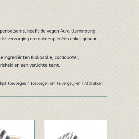
ppenbalsems, heeft de vegan Aura Illuminating
 die verzorging en make-up in één enkel gebaar
ingrediënten (kokosolie, cacaoboter,
risheid en een verlichte teint.
Aura balsems. In dit geval betekent synthetisch
den gemaakt van natuurlijke mineralen in
lijst toevoegen
/
Toevoegen om te vergelijken
/
Afdrukken
 worden gewonnen. Traceerbaarheid, transparantie
 van cosmetica. Hurraw kan ingrediënten opsporen
heerd (micas, ijzer- en tinoxiden) zijn bijna niet
rl Aura Accent
Hurraw Crimson Aura Accent
ertificaat van oorsprong, een bewijs van
alsem
Balsem
de onzuiverheden die ze bevatten, voorleggen.
Hurraw, het merk dat bekend