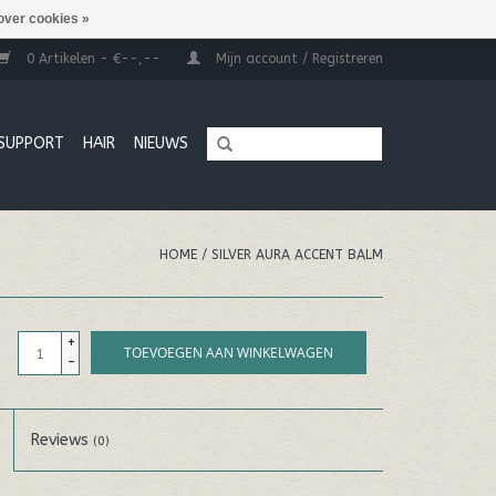
over cookies »
0 Artikelen - €--,--
Mijn account / Registreren
SUPPORT
HAIR
NIEUWS
HOME
/
SILVER AURA ACCENT BALM
+
TOEVOEGEN AAN WINKELWAGEN
-
Reviews
(0)