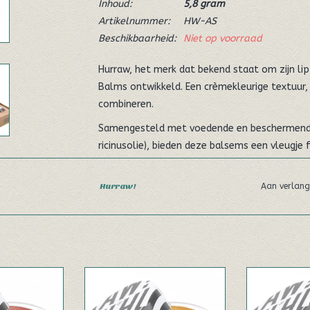
Inhoud:
5,8 gram
Artikelnummer:
HW-AS
Beschikbaarheid:
Niet op voorraad
Hurraw, het merk dat bekend staat om zijn li
Balms ontwikkeld. Een crèmekleurige textuur,
combineren.
Samengesteld met voedende en beschermende 
ricinusolie), bieden deze balsems een vleugje f
Hurraw gebruikt een synthetisch mica in deze 
dat de "fonkelingen" in een laboratorium wor
Hurraw!
Aan verlang
tegenstelling tot mineralen die uit de aarde
en veiligheid zijn essentieel bij de productie
omdat het merk de productie zelf beheert.
De ingrediënten die uit de aarde worden geëxtra
Aura Accent
Hurraw Gold Aura Accent
Hurraw Pea
te traceren. Leveranciers kunnen zelden een c
em
Balsem
B
arbeidsomstandigheden of documentatie over 