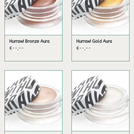
ingrediënten opsporen omdat het merk de productie zelf
beheert.
De ingrediënten die uit de aarde worden geëxtraheerd (micas,
ijzer- en tinoxiden) zijn bijna niet te traceren. Leveranciers
kunnen zelden een certificaat van oorsprong, een bewijs van
Hurraw! Bronze Aura
Hurraw! Gold Aura
arbeidsomstandigheden of documentatie over de
€--,--
€--,--
onzuiverheden die ze bevatten, voorleggen. Om deze reden
weigert Hurraw het gebruik van uit de aarde gewonnen mica in
Aura-balsems vanwege vervuiling, zware metalen en
kinderarbeid.
Het is belangrijk op te merken dat synthetische mica door een
derde partij wordt getest op antimoon, arseen, cadmium,
lood, kwik, chroom, kobalt en nikkel. Het is ook getest voor
menselijk gebruik, d.w.z. de fonkelende deeltjes zijn veel te
groot om de huid te penetreren en zijn zorgvuldig getest voor
veilig cosmetisch gebruik.
Met hun inspanningen om plastic te verminderen, heeft