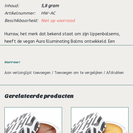
Inhoud:
5,8 gram
Artikelnummer:
HW-AC
Beschikbaarheid:
Niet op voorraad
Hurraw, het merk dat bekend staat om zijn lippenbalsems,
heeft de vegan Aura Illuminating Balms ontwikkeld. Een
crèmekleurige textuur, die verzorging en make-up in één enkel
gebaar combineren.
Hurraw!
Samengesteld met voedende en beschermende ingrediënten
Aan verlanglijst toevoegen
/
Toevoegen om te vergelijken
/
Afdrukken
(kokosolie, cacaoboter, ricinusolie), bieden deze balsems een
vleugje frisheid en een verlichte teint.
Hurraw gebruikt een synthetisch mica in deze Aura balsems. In
Gerelateerde producten
dit geval betekent synthetisch dat de "fonkelingen" in een
laboratorium worden gemaakt van natuurlijke mineralen in
tegenstelling tot mineralen die uit de aarde worden
gewonnen. Traceerbaarheid, transparantie en veiligheid zijn
essentieel bij de productie van cosmetica. Hurraw kan