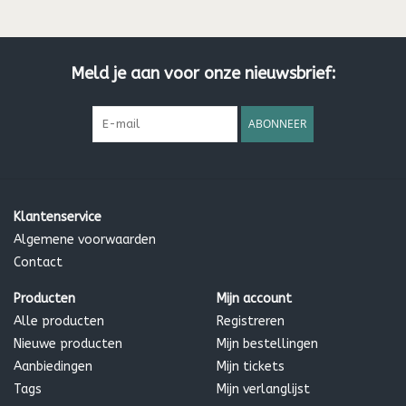
*certified organic ingredients.
Hurraw Balm is certified organic by the Montana Department
of Agriculture.
Meld je aan voor onze nieuwsbrief:
Inhoud: 5,8g
ABONNEER
Klantenservice
Algemene voorwaarden
Contact
Producten
Mijn account
Alle producten
Registreren
Nieuwe producten
Mijn bestellingen
Aanbiedingen
Mijn tickets
Tags
Mijn verlanglijst