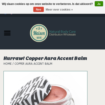
Wij slaan cookies op om onze website te verbeteren. Is dat akkoord?
Ja
Nee
Meer over cookies »
0 Artikelen - €--,--
Home
Producten
MERKEN
Hurraw! Copper Aura Accent Balm
Support
HOME
/
COPPER AURA ACCENT BALM
Hair
Nieuws