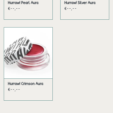
Hurraw! Pearl Aura
Hurraw! Silver Aura
Hurraw gekozen voor glas- en blikverpakkingen! De glazen pot
€--,--
€--,--
en het tinnen deksel zijn 100% recyclebaar.
Aura balsems zijn verkrijgbaar in 6 kleuren:
Brons: warme en aardse tinten
Koper: rode en gouden tinten: rode en gouden tinten
Goud: warme & zonnige tinten
Parel: heldere perziktinten
Zilver: heldere tinten
Crimson: rijke paarse tinten
Ingrediënten
made with organic, vegan, & raw ingredients.™
Ingredients (INCI): Cocos nucifera (coconut) oil*, Ricinus
communis (castor) seed oil*, Euphorbia cerifera cera (candelilla)
wax, Theobroma cacao (cacao) seed butter*, Jojoba esters,
Hurraw! Crimson Aura
Hydrogenated olive oil, Olea europaea (olive) fruit oil*, Olea
€--,--
europaea oil unsaponifiables, Synthetic fluorphlogopite +/-
CI 77891 (Titanium dioxide), CI 77491 / CI 77492 / CI 77499 (Iron
oxides), Tin oxide