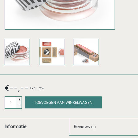
€--,--
Excl. btw
+
TOEVOEGEN AAN WINKELWAGEN
-
Informatie
Reviews
(0)