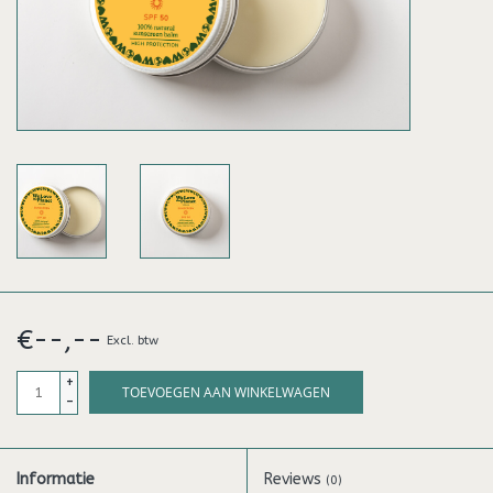
€--,--
Excl. btw
+
TOEVOEGEN AAN WINKELWAGEN
-
Informatie
Reviews
(0)