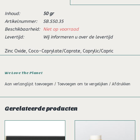
Inhoud:
50 gr
Artikelnummer:
SB.S50.35
Beschikbaarheid:
Niet op voorraad
Levertijd:
Wij informeren u over de levertijd
Zinc Oxide, Coco-Caprylate/Caprate, Caprylic/Capric
Triglyceride, Cellulose, Zea Mays Starch, Myrica
Pubescens Fruit Cera, Helianthus Annuus Seed Cera,
We Love The Planet
Polyhydroxystearic Acid, Parfum, Sorbitol/Sebacic Acid
Copolymer
Aan verlanglijst toevoegen
/
Toevoegen om te vergelijken
/
Afdrukken
Behenate, Isostearic Acid, Tocopherol, Citrus Aurantifolia Peel
Oil, Helianthus Annuus Seed Oil*, Limonene, Citral, Linalyl
Acetate, Linalool, Terpinolene, Terpineol, Geraniol, Pinene,
Gerelateerde producten
Alpha-Terpinene - *Organi