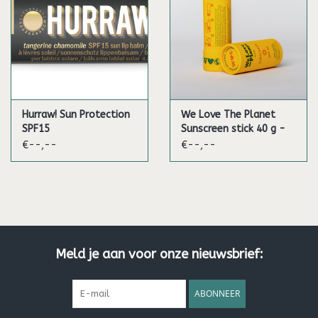
Hurraw! Sun Protection
We Love The Planet
SPF15
Sunscreen stick 40 g -
SPF 50 (Vegan)
€--,--
€--,--
Meld je aan voor onze nieuwsbrief:
ABONNEER