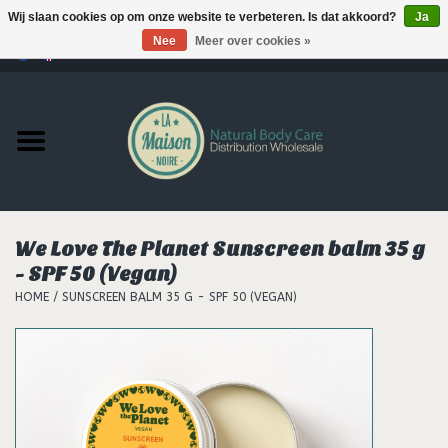
Wij slaan cookies op om onze website te verbeteren. Is dat akkoord?
Ja
Nee
Meer over cookies »
0 Artikelen - €--,--
Home
Producten
MERKEN
We Love The Planet Sunscreen balm 35 g
Support
- SPF 50 (Vegan)
HOME
/
SUNSCREEN BALM 35 G - SPF 50 (VEGAN)
Hair
Nieuws