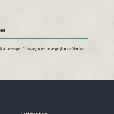
em
opbeurende geur van koudgeperste olie uit
ze Earl Grey lippenbalsem hemels te maken.
lijst toevoegen
/
Toevoegen om te vergelijken
/
Afdrukken
nder de Hurrawers!
Earl Grey kun je de hele dag genieten van je kopje
andel) olie, ‡ Euphorbia cerifera (candelilla)
ia chinensis (jojoba) olie, * Theobroma cacao
zaad olie, Olea europaea (olijf) fruit olie, Citrus
ij), tocoferolen (zonnebloem)