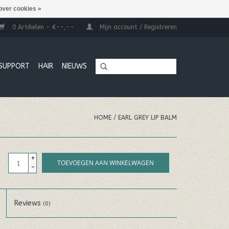
over cookies »
0 Artikelen - €--,--
Mijn account / Registreren
SUPPORT
HAIR
NIEUWS
HOME
/
EARL GREY LIP BALM
+
TOEVOEGEN AAN WINKELWAGEN
-
Reviews
(0)