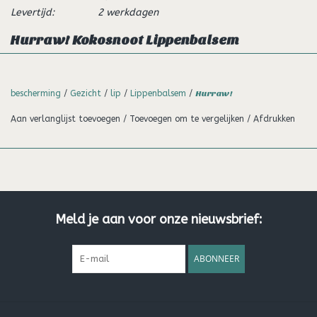
Levertijd:
2 werkdagen
Hurraw! Kokosnoot Lippenbalsem
Verse, romige, kokosnoten... er is niets beter dan dat! De
kokosnoot geeft ons zo veel, daarom moeten ook een super
bescherming
/
Gezicht
/
lip
/
Lippenbalsem
/
Hurraw!
zachte kokosnootbalsem hebben!
Aan verlanglijst toevoegen
/
Toevoegen om te vergelijken
/
Afdrukken
De royale, pure kokosolie in onze balsem verrijkt de
fantastische geur en smaak.
Onze 100% natuurlijke biologische kokos is de meest pure die
we hebben gevonden, wat zorgt dat deze balsem nog steeds
bovenaan onze bestsellerlijst staat.
Meld je aan voor onze nieuwsbrief:
Niet te tropisch, een beetje toasty ... Coconut perfection!
ABONNEER
Ingrediënten:
Prunus amygdalus dulcis (zoete amandelolie), ‡
Euphorbia cerifera (candelillawas), * Cocos nucifera