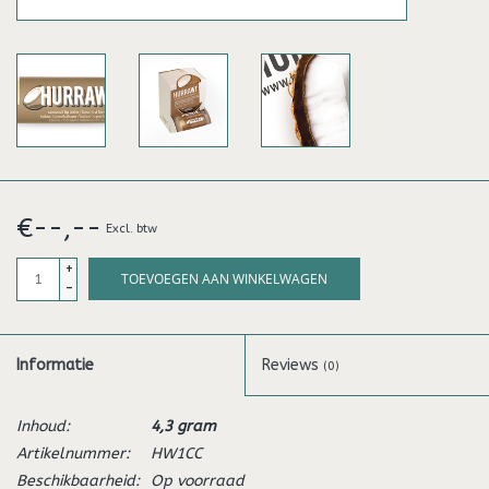
€--,--
Excl. btw
+
TOEVOEGEN AAN WINKELWAGEN
-
Informatie
Reviews
(0)
Inhoud:
4,3 gram
Artikelnummer:
HW1CC
Beschikbaarheid:
Op voorraad