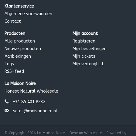
(kokosnootolie), * Simmondsia chinensis (jojoba-olie), *
Klantenservice
Theobroma cacao (cacaozaadboter), * Ricinus communis
Algemene voorwaarden
(castorzaadolie), Olea europaea (olijf) fruitolie, biologische
Contact
aroma’s, Tocoferolen (zonnebloem).
Producten
Mijn account
* biologisch & koudgeperst ‡ wild geoogst
Alle producten
Registreren
Nieuwe producten
Mijn bestellingen
Aanbiedingen
Mijn tickets
Tags
Mijn verlanglijst
RSS-feed
La Maison Noire
Honest Natural Wholesale
+31 85 401 8232
sales@maisonnoire.nl
© Copyright 2026 La Maison Noire - Benelux Wholesale - Powered by