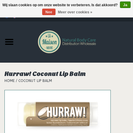
Wij slaan cookies op om onze website te verbeteren. Is dat akkoord?
Ja
Nee
Meer over cookies »
0 Artikelen - €--,--
Home
Producten
MERKEN
Hurraw! Coconut Lip Balm
Support
HOME
/
COCONUT LIP BALM
Hair
Nieuws