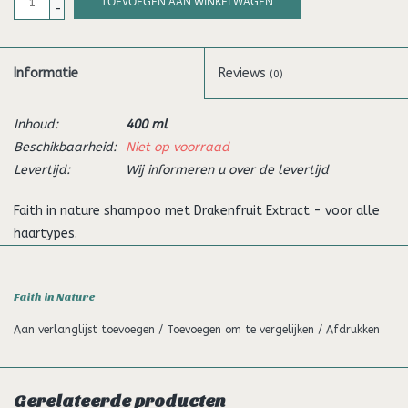
TOEVOEGEN AAN WINKELWAGEN
-
Informatie
Reviews
(0)
Inhoud:
400 ml
Beschikbaarheid:
Niet op voorraad
Levertijd:
Wij informeren u over de levertijd
Faith in nature shampoo met Drakenfruit Extract - voor alle
haartypes.
Deze exotisch geurende shampoo is rijk aan antioxidanten en
barst van een fruitig aroma
Faith in Nature
100% natuurlijke geur
Aan verlanglijst toevoegen
/
Toevoegen om te vergelijken
/
Afdrukken
Gemaakt met essentiële oliën
Vrij van Parabens en SLS
Geschikt voor vegans en niet getest op dieren
Gerelateerde producten