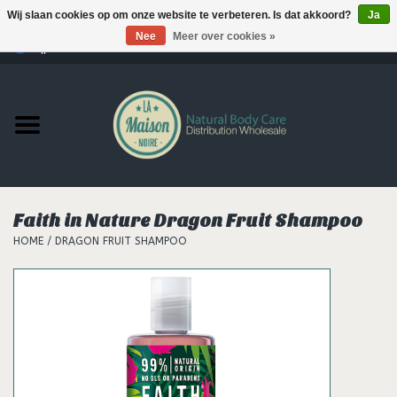
Wij slaan cookies op om onze website te verbeteren. Is dat akkoord?
Ja
Nee
Meer over cookies »
0 Artikelen - €--,--
Home
Producten
MERKEN
Faith in Nature Dragon Fruit Shampoo
Support
HOME
/
DRAGON FRUIT SHAMPOO
Hair
Nieuws