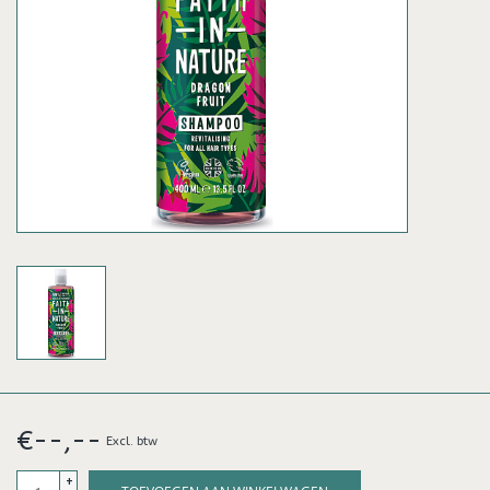
€--,--
Excl. btw
+