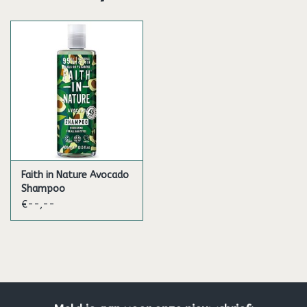
Gebruik:
Masseer zachtjes in op nat haar, spoel goed en herhaal indien
nodig. Voor het beste resultaat gebruik Dragon Fruit
Conditioner. Voor frequent gebruik.
Ingrediënten
Aqua (Water), Ammonium laureth sulfate*, Maris sal (Sea salt),
Cocamidopropyl betaine*, Polysorbate 20*,Hylocereus undatus
fruit extract*, Glycerin*, Parfum (fragrance)*, Beta vulgaris
(beet) root extract*, Anthocyanins*, Potassium sorbate,
Sodium benzoate, Citric acid*, Linaloolº, Limoneneº
Faith in Nature Avocado
Shampoo
Inhoud: 400ml
€--,--