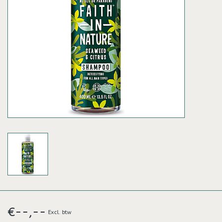
€--,--
Excl. btw