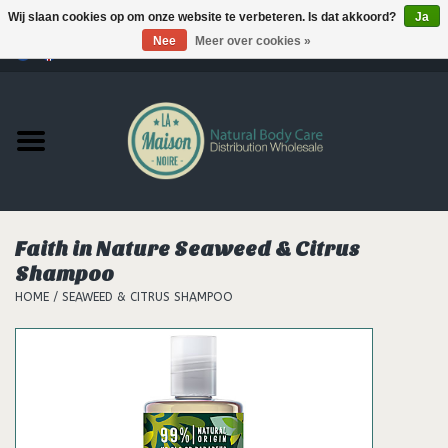
Wij slaan cookies op om onze website te verbeteren. Is dat akkoord?
Ja
Nee
Meer over cookies »
0 Artikelen - €--,--
Home
Producten
MERKEN
Faith in Nature Seaweed & Citrus
Support
Shampoo
HOME
/
SEAWEED & CITRUS SHAMPOO
Hair
Nieuws