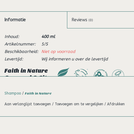
Informatie
Reviews
(0)
Inhoud:
400 ml
Artikelnummer:
5/S
Beschikbaarheid:
Niet op voorraad
Levertijd:
Wij informeren u over de levertijd
Faith in Nature
Seaweed & Citrus
Shampoo
Shampoo
/
Faith in Nature
Deze verfrissende shampoo is gemaakt met wild geoogst
zeewier, bekend om zijn antioxiderende eigenschappen.
Aan verlanglijst toevoegen
/
Toevoegen om te vergelijken
/
Afdrukken
Doordrenkt met aromatische citroen en barstensvol citrus
aroma’s om goed en energiek de dag te beginnen.
Gemaakt met citrus oliën en wilde geoogste zeewier dat rijk is