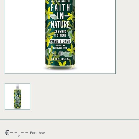
€--,--
Excl. btw