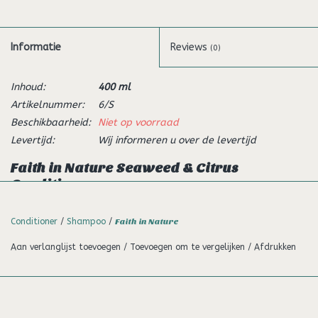
Informatie
Reviews
(0)
Inhoud:
400 ml
Artikelnummer:
6/S
Beschikbaarheid:
Niet op voorraad
Levertijd:
Wij informeren u over de levertijd
Faith in Nature Seaweed & Citrus
Conditioner
Deze verfrissende conditioner is gemaakt met wild geoogst
Conditioner
/
Shampoo
/
Faith in Nature
zeewier, bekend om zijn antioxiderende eigenschappen.
Doordrenkt met aromatische citroen en barstensvol citrus
Aan verlanglijst toevoegen
/
Toevoegen om te vergelijken
/
Afdrukken
aroma’s om goed en energiek de dag te beginnen.
Gemaakt met citrus oliën en wilde geoogste zeewier dat rijk is
aan heilzame mineralen en eiwitten.