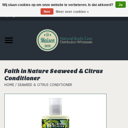
Wij slaan cookies op om onze website te verbeteren. Is dat akkoord?
Ja
Nee
Meer over cookies »
0 Artikelen - €--,--
Home
Producten
MERKEN
Faith in Nature Seaweed & Citrus
Support
Conditioner
HOME
/
SEAWEED & CITRUS CONDITIONER
Hair
Nieuws