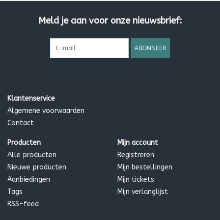
Vrij van kunstmatige kleurstoffen en geurstoffen
Geen parabenen of SLES
Meld je aan voor onze nieuwsbrief:
Biologisch afbreekbaar
Flessen gemaakt van gerecycled materiaal, indien
ABONNEER
beschikbaar
Gebruiksaanwijzing:
Was het haar met onze Seaweed & Citrus
Shampoo. Spoel goed en masseer zachtjes in nat haar. Voor
het beste resultaat, laat gedurende 5 minuten intrekken.
Klantenservice
Goed naspoelen. Voor frequent gebruik. Bij aanraking met de
Algemene voorwaarden
ogen, spoelen met schoon water. Als irritatie optreedt, stop
Contact
het gebruik. Buiten bereik van kinderen houden.
Producten
Mijn account
Ingrediënten:
Aqua (Water), Cetearylalcohol *, Brassica
Alle producten
Registreren
campestris (koolzaad) olie *, Ascophyllum nodosum poeder **,
Nieuwe producten
Mijn bestellingen
Citrus aurantifolia (lime) olie *, Cananga odorata bloem olie *,
Aanbiedingen
Mijn tickets
Citrus limon schilolie / Citrus medica limonum (citroen ) schil
Tags
Mijn verlanglijst
olie *, Melaleuca alternifolia (tea tree) blad olie *,
RSS-feed
Cetrimoniumchloride *, Tocopherol *, Helianthus annuus