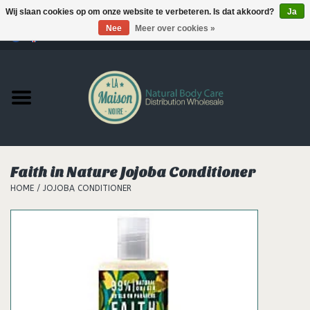
Wij slaan cookies op om onze website te verbeteren. Is dat akkoord?
Ja
Nee
Meer over cookies »
0 Artikelen - €--,--
Home
Producten
MERKEN
Faith in Nature Jojoba Conditioner
Support
HOME
/
JOJOBA CONDITIONER
Hair
Nieuws