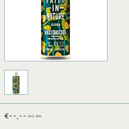
€--,--
Excl. btw