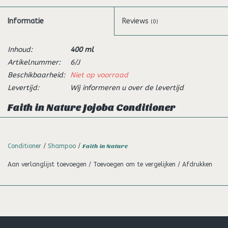
Informatie
Reviews
(0)
Inhoud:
400 ml
Artikelnummer:
6/J
Beschikbaarheid:
Niet op voorraad
Levertijd:
Wij informeren u over de levertijd
Faith in Nature Jojoba Conditioner
Deze verfrissende conditioner is een mengsel van jojoba en
zeewier met panthenol (provitamine B5) bekend om zijn
Conditioner
/
Shampoo
/
Faith in Nature
herstellende werking. Barstensvol aroma’s van citrusvruchten
om je dag op te peppen.
Aan verlanglijst toevoegen
/
Toevoegen om te vergelijken
/
Afdrukken
Gemaakt van wild geoogst zeewier en bevat natuurlijke
vitamine E.
Vrij van kunstmatige kleurstoffen en geurstoffen
Geen parabenen of SLES
Biologisch afbreekbaar